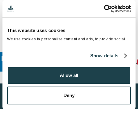
This website uses cookies
We use cookies to personalise content and ads, to provide social
media features and to analyse our traffic. We also share information
about your use of our site with our social media, advertising and
Show details
analytics partners who may combine it with other information that
you’ve provided to them or that they’ve collected from your use of
their services.
Allow all
Deny
Find a Sperm Donor
Get Started