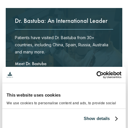
Dr. Bastuba: An International Leader
Patients have visited Dr. Bastuba from 30+
countries, including China, Spain, Russia, Australia
and many more.
Meet Dr. Bastuba
This website uses cookies
We use cookies to personalise content and ads, to provide social
media features and to analyse our traffic. We also share information
Protect Your Fertility
about your use of our site with our social media, advertising and
Show details
analytics partners who may combine it with other information that
you’ve provided to them or that they’ve collected from your use of