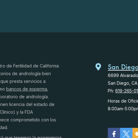
San Dieg
o de Fertilidad de California
orios de andrología bien
6699 Alvarad
que presta servicios a
San Diego, CA
omo
bancos de esperma
,
Ph:
619-265-0
boratorio de andrología.
Horas de Ofici
enen licencia del estado de
8:00am-5:00p
Clínico) y la FDA
anece comprometido con los
idad.
irá que tenemos la experiencia