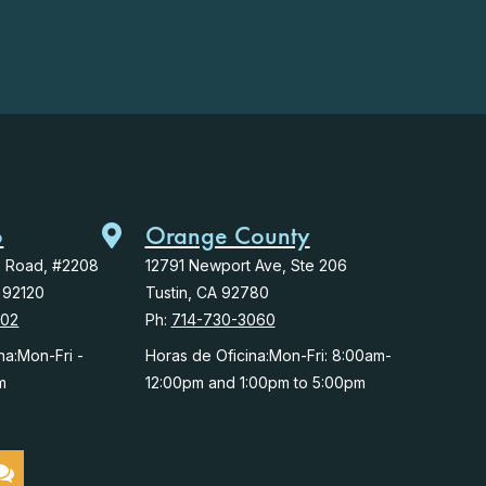
o
Orange County
o Road, #2208
12791 Newport Ave, Ste 206
 92120
Tustin, CA 92780
102
Ph:
714-730-3060
na:Mon-Fri -
Horas de Oficina:Mon-Fri: 8:00am-
m
12:00pm and 1:00pm to 5:00pm