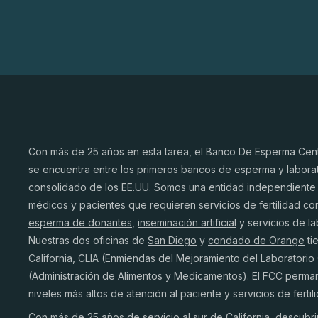
Con más de 25 años en esta tarea, el Banco De Esperma Centr
se encuentra entre los primeros bancos de esperma y laborat
consolidado de los EE.UU. Somos una entidad independiente 
médicos y pacientes que requieren servicios de fertilidad c
esperma de donantes
,
inseminación artificial
y servicios de la
Nuestras dos oficinas de
San Diego
y
condado de Orange
ti
California, CLIA (Enmiendas del Mejoramiento del Laboratorio 
(Administración de Alimentos y Medicamentos). El FCC perm
niveles más altos de atención al paciente y servicios de fertil
Con más de 25 años de servicio al sur de California, descubr