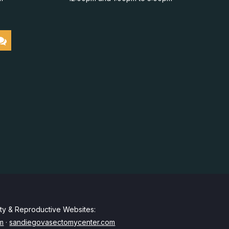
lity & Reproductive Websites:
om
·
sandiegovasectomycenter.com