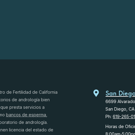
San Dieg
o de Fertilidad de California
orios de andrología bien
6699 Alvarad
que presta servicios a
San Diego, CA
omo
bancos de esperma
,
Ph:
619-265-0
boratorio de andrología.
Horas de Ofici
enen licencia del estado de
8:00am-5:00p