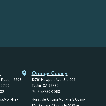
o
Orange County
o Road, #2208
12791 Newport Ave, Ste 206
 92120
Tustin, CA 92780
102
Ph:
714-730-3060
na:Mon-Fri -
Horas de Oficina:Mon-Fri: 8:00am-
m
12:00pm and 1:00pm to 5:00pm