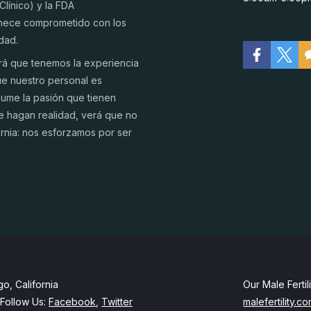
Clínico) y la FDA
anece comprometido con los
idad.
irá que tenemos la experiencia
ue nuestro personal es
ume la pasión que tienen
e hagan realidad, verá que no
rnia: nos esforzamos por ser
go, California
Our Male Ferti
 Follow Us:
Facebook
,
Twitter
malefertility.c